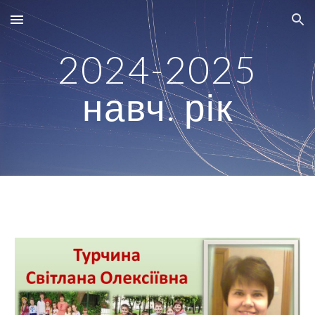
Skip to main content
Skip to navigation
202
4
-202
5
навч. рік