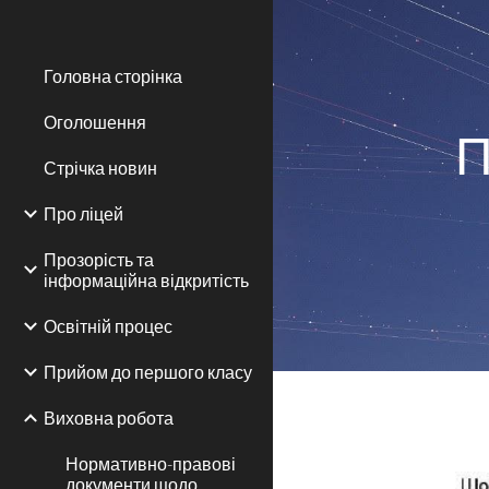
Sk
Головна сторінка
Оголошення
П
Стрічка новин
Про ліцей
Прозорість та
інформаційна відкритість
Освітній процес
Прийом до першого класу
Виховна робота
Нормативно-правові
документи щодо