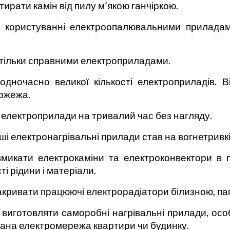
ирати камін від пилу м’якою ганчіркою.
ри користуванні електроопалювальними прилада
тільки справними електроприладами.
одночасно великої кількості електроприладів. 
ожежа.
електроприлади на тривалий час без нагляду.
ші електронагрівальні прилади став на вогнетривкі 
микати електрокаміни та електроконвектори в п
і рідини і матеріали.
кривати працюючі електрорадіатори білизною, па
виготовляти саморобні нагрівальні прилади, особ
ана електромережа квартири чи будинку.