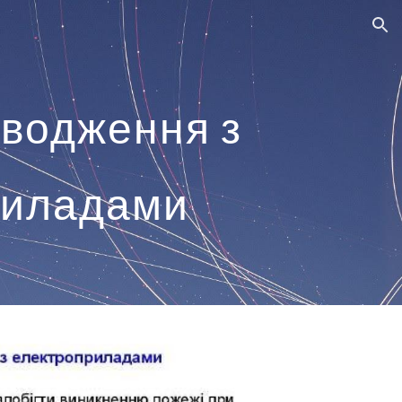
ion
водження з 
риладами