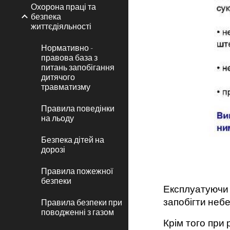
Охорона праці та
безпека
життєдіяльності
Нормативно -
правова база з
питань запобігання
дитячого
травматизму
Правила поведінки
на льоду
Безпека дітей на
дорозі
Правила пожежної
безпеки
Експлуатуючи 
запобігти небе
Правила безпеки при
поводженні з газом
Крім того при 