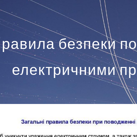
ip to main content
Skip to navigat
равила безпеки по
електричними п