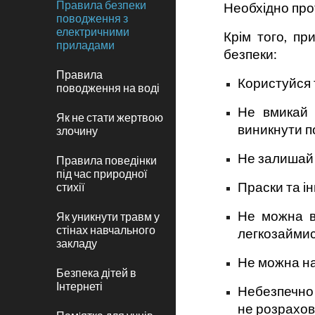
Правила безпеки
Необхідно прот
поводження з
електричними
Крім того, п
приладами
безпеки:
Правила
Користуйся 
поводження на воді
Не вмикай 
Як не стати жертвою
виникнути п
злочину
Не залишай 
Правила поведінки
під час природної
Праски та ін
стихії
Не можна в
Як уникнути травм у
стінах навчального
легкозаймист
закладу
Не можна на
Безпека дітей в
Інтернеті
Небезпечно 
не розрахов