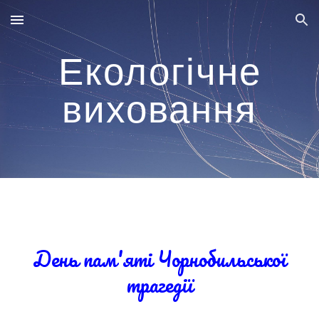
Skip to main content
Skip to navigation
Екологічне
виховання
День пам'яті Чорнобильської
трагедії