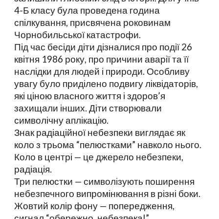
4-Б класу була проведена година
спілкування, присвячена роковинам
Чорнобильської катастрофи.
Під час бесіди діти дізналися про події 26
квітня 1986 року, про причини аварії та її
наслідки для людей і природи. Особливу
увагу було приділено подвигу ліквідаторів,
які ціною власного життя і здоров’я
захищали інших. Діти створювали
символічну аплікацію.
Знак радіаційної небезпеки виглядає як
коло з трьома “пелюстками” навколо нього.
Коло в центрі — це джерело небезпеки,
радіація.
Три пелюстки — символізують поширення
небезпечного випромінювання в різні боки.
Жовтий колір фону — попередження,
сигнал “обережно, небезпека!”.