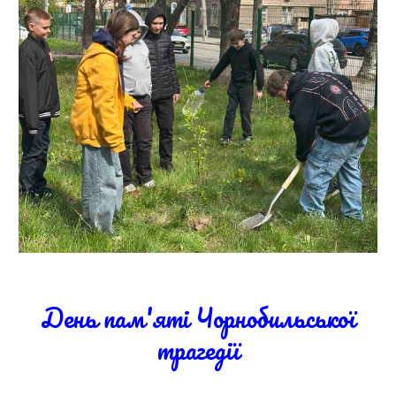
День пам'яті Чорнобильської
трагедії