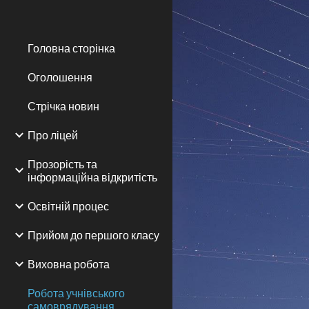
Sk
Головна сторінка
Оголошення
Стрічка новин
Про ліцей
Прозорість та
інформаційна відкритість
Освітній процес
Прийом до першого класу
Виховна робота
Робота учнівського
самоврядування