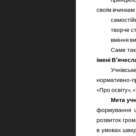
своїм вчинкам
самостій
творче ст
вміння ви
Саме так
імені В’ячес
Учнівсь
нормативно-пра
«Про освіту», 
Мета уч
формування ши
розвиток грома
в умовах швидк