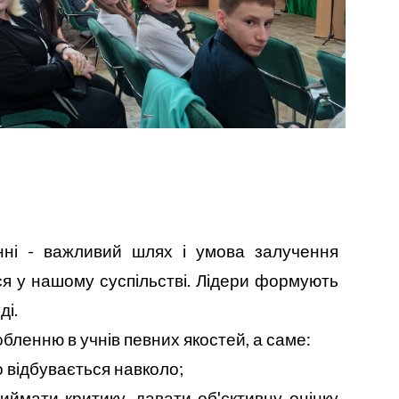
нні - важливий шлях і умова залучення
ся у нашому суспільстві. Лідери формують
ді.
ленню в учнів певних якостей, а саме:
о відбувається навколо;
иймати критику, давати об'єктивну оцінку