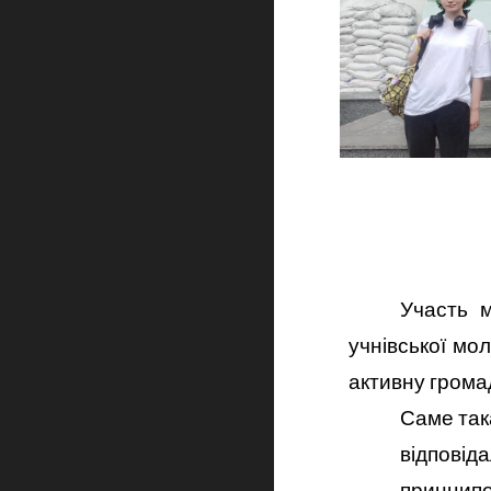
Участь м
учнівської мо
активну громад
Саме так
відповіда
принципо