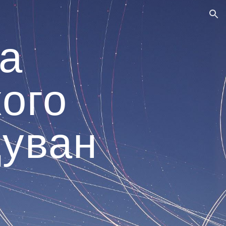
ion
а
кого
уван