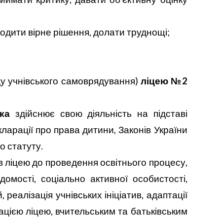
ходити вірне рішення, долати труднощі;
ду учнівського самоврядування)
ліцею №2
ка
здійснює свою діяльність на підставі
кларації про права дитини, Законів України
о статуту.
в
ліцею до проведення освітнього процесу,
омості, соціально активної особистості,
 реалізація учнівських ініціатив, адаптації
рацією ліцею, вчительським та батьківським