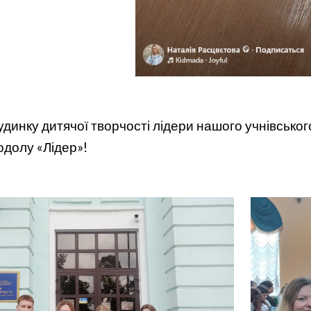
Будинку дитячої творчості лідери нашого учнівсько
Подолу «Лідер»!