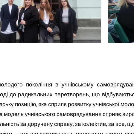
олодого покоління в учнівському самоврядува
лоді до радикальних перетворень, що відбувають
ську позицію, яка сприяє розвитку учнівської моло
а модель учнівського самоврядування сприяє вироб
льність за доручену справу, за колектив, за все, щ
вість - уміння критикувати, належним чином спр