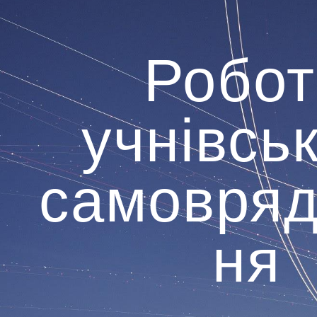
ip to main content
Skip to navigat
Робот
учнівсь
самовряд
ня