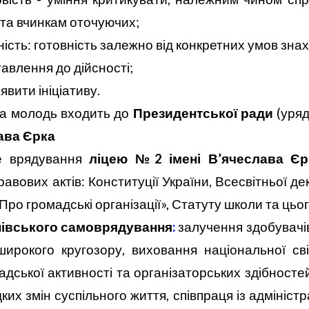
 та вчинкам оточуючих;
ність: готовність залежно від конкретних умов зна
авлення до дійсності;
явити ініціативу.
а молодь входить до
Президентської ради
(уря
лава Єрка
ке врядування
ліцею №2 імені В’ячеслава Єр
вових актів: Конституції України, Всесвітньої де
«Про громадські організації», Статуту школи та цьог
нівського самоврядування
:
залучення здобувачі
рокого кругозору, виховання національної свід
дської активності та організаторських здібностей,
их змін суспільного життя, співпраця із адмініст