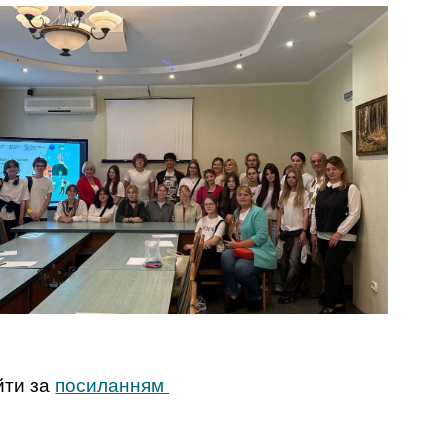
ти за
посиланням